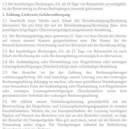
1.5 Bei kurzfristigen Buchungen, d.h. ab 10 Tage vor Reiseantritt unverzüglich,
ist der Reisevertrag zu diesen Bedingungen zustande gekommen.
2. Zahlung, Lieferzeit, Gefahrenübergang
2.1 Innerhalb einer Woche nach Erhalt der Reisebestätigung/Rechnung
überweisen Sie uns bitte die auf der Reisebestätigung/Rechnung (bzw. dem
jeweiligen beigefügten Überweisungsträger) ausgewiesene Anzahlung.
2.2. Der Rechnungsbetrag muss spätestens 21 Tage vor dem Datum der Abreise
auf einem unserer Konten gutgeschrieben sein. Die Prämie für die
Reiserücktrittskosten Versicherung wird bei Abschluss mit der Anzahlung fällig.
2.3 Bei kurzfristigen Buchungen, d.h. ab 21 Tage vor Reiseantritt ist nach
Erhalt der Rechnung der volle Rechnungsbetrag unverzüglich zu überweisen.
2.4 Der Aushändigung oder Übermittlung von Flugscheinen oder sonstigen
Leistungsberechtigungen (Voucher) erfolgt nach vollständiger Bezahlung.
2.5 Der Besteller ist für die Zahlung des Rechnungsbetrages
vorleistungspflichtig. Wir sind berechtigt, unsere Leistung von der vorherigen
Rechnungszahlung abhängig zu machen; alle etwa getroffenen Vereinbarungen
einer besonderen Form der Aushändigung oder Übermittlung von Flugscheinen
oder sonstigen Leistungsberechtigungen (Voucher)stehen unter dem
grundsätzlichen Vorbehalt der vorherigen Rechnungszahlung.
2.6 Wir erfüllen unsere Vermittlungsleistung grundsätzlich mit der
Bereitstellung der Flugscheine und Leistungsberechtigungspapiere in unseren
Geschäftsräumen. Werden die zur Inanspruchnahme der Leistung benötigten
Papiere auf Wunsch des Bestellers von uns an den Besteller versandt, so trägt
der Besteller die Transportgefahr. Dies gilt auch dann, wenn wir die Kosten der
Versendung selber tragen. Für Verzögerungen während der Beförderung