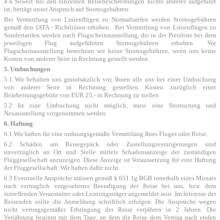
4.4 Soweit bei den einzelnen Reisebeschreibungen nichts anderes aufgeführt
ist, beträgt unser Anspruch auf Stornogebühren:
Bei Vermittlung von Linienflügen zu Normaltarifen werden Stornogebühren
gemäß den IATA - Richtlinien erhoben. Bei Vermittlung von Linienflügen zu
Sondertarifen werden nach Flugscheinausstellung, die in der Preisliste bei dem
jeweiligen Flug aufgeführten Stornogebühren erhoben. Vor
Flugscheinausstellung berechnen wir keine Stornogebühren, wenn uns keine
Kosten von anderer Seite in Rechnung gestellt werden.
5. Umbuchungen
5.1 Wir behalten uns grundsätzlich vor, Ihnen alle uns bei einer Umbuchung
von anderer Seite in Rechnung gestellten Kosten zuzüglich einer
Bearbeitungsgebühr von EUR 25,- in Rechnung zu stellen.
5.2 Ist eine Umbuchung nicht möglich, muss eine Stornierung und
Neuausstellung vorgenommen werden.
6. Haftung
6.1 Wir haften für eine ordnungsgemäße Vermittlung Ihres Fluges oder Reise.
6.2 Schäden am Reisegepäck oder Zustellungsverzögerungen sind
unverzüglich an Ort und Stelle mittels Schadensanzeige der zuständigen
Fluggesellschaft anzuzeigen. Diese Anzeige ist Voraussetzung für eine Haftung
der Fluggesellschaft. Wir haften dafür nicht.
6.3 Eventuelle Ansprüche müssen gemäß § 651 1g BGB innerhalb eines Monats
nach vertraglich vorgesehener Beendigung der Reise bei uns, bzw. dem
zutreffenden Veranstalter oder Leistungsträger angemeldet sein. Im Interesse der
Reisenden sollte die Anmeldung schriftlich erfolgen. Die Ansprüche wegen
nicht vertragsgemäßer Erbringung der Reise verjähren in 2 Jahren. Die
Verjährung beginnt mit dem Tage, an dem die Reise dem Vertrag nach enden