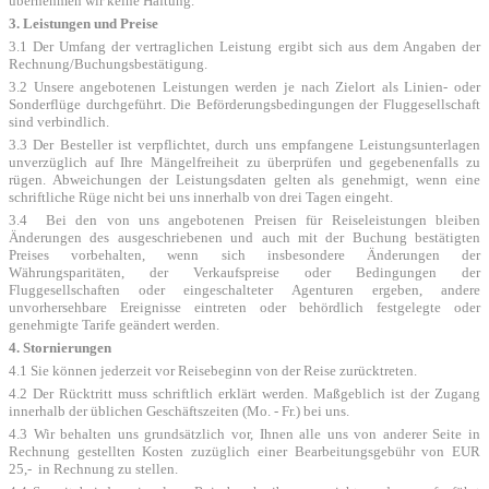
übernehmen wir keine Haftung.
3. Leistungen und Preise
3.1 Der Umfang der vertraglichen Leistung ergibt sich aus dem Angaben der
Rechnung/Buchungsbestätigung.
3.2 Unsere angebotenen Leistungen werden je nach Zielort als Linien- oder
Sonderflüge durchgeführt. Die Beförderungsbedingungen der Fluggesellschaft
sind verbindlich.
3.3 Der Besteller ist verpflichtet, durch uns empfangene Leistungsunterlagen
unverzüglich auf Ihre Mängelfreiheit zu überprüfen und gegebenenfalls zu
rügen. Abweichungen der Leistungsdaten gelten als genehmigt, wenn eine
schriftliche Rüge nicht bei uns innerhalb von drei Tagen eingeht.
3.4 Bei den von uns angebotenen Preisen für Reiseleistungen bleiben
Änderungen des ausgeschriebenen und auch mit der Buchung bestätigten
Preises vorbehalten, wenn sich insbesondere Änderungen der
Währungsparitäten, der Verkaufspreise oder Bedingungen der
Fluggesellschaften oder eingeschalteter Agenturen ergeben, andere
unvorhersehbare Ereignisse eintreten oder behördlich festgelegte oder
genehmigte Tarife geändert werden.
4. Stornierungen
4.1 Sie können jederzeit vor Reisebeginn von der Reise zurücktreten.
4.2 Der Rücktritt muss schriftlich erklärt werden. Maßgeblich ist der Zugang
innerhalb der üblichen Geschäftszeiten (Mo. - Fr.) bei uns.
4.3 Wir behalten uns grundsätzlich vor, Ihnen alle uns von anderer Seite in
Rechnung gestellten Kosten zuzüglich einer Bearbeitungsgebühr von EUR
25,- in Rechnung zu stellen.